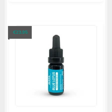
Dit
product
heeft
meerdere
€
23.95
variaties.
Deze
optie
kan
gekozen
worden
op
de
productpagina