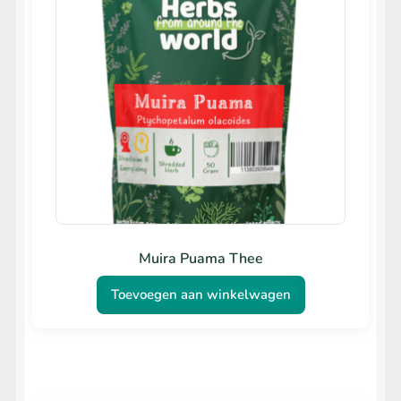
optie
kan
gekozen
worden
op
de
productpagina
Muira Puama Thee
Toevoegen aan winkelwagen