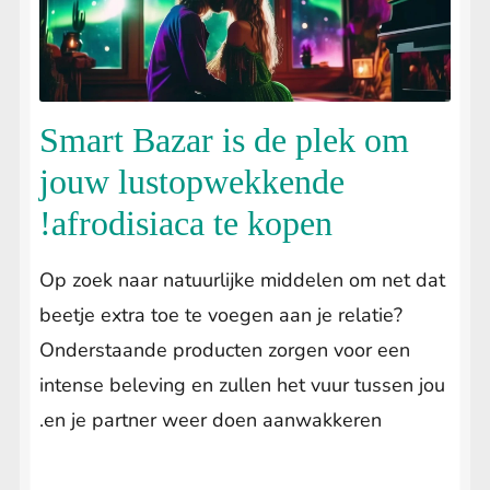
Wietzaden
Submenu
itvouwen
Energizers
Smart Bazar is de plek om
Relaxation
jouw lustopwekkende
Lust & Libido
afrodisiaca te kopen!
DNX-Party Caps
Op zoek naar natuurlijke middelen om net dat
Happy Caps
beetje extra toe te voegen aan je relatie?
CBD
Onderstaande producten zorgen voor een
intense beleving en zullen het vuur tussen jou
Kanna
en je partner weer doen aanwakkeren.
Droomkruiden