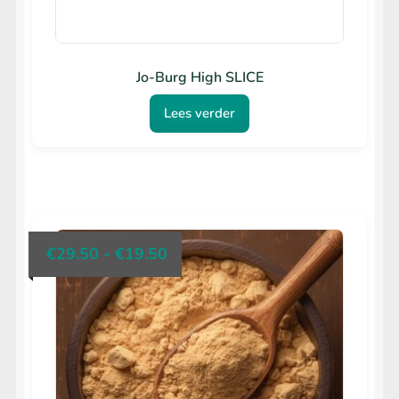
Jo-Burg High SLICE
Lees verder
klasse:
€
29.50
-
€
19.50
€19.50
tot
€29.50