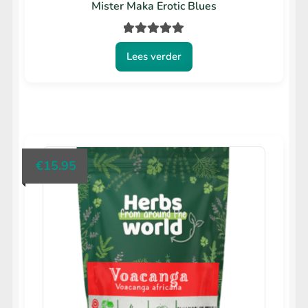
Mister Maka Erotic Blues
Gewaardeerd
Lees verder
5.00
uit 5
€
15.95