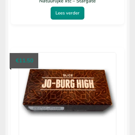
Natuurlijke xtc – Stargate
Lees verder
€
11.50