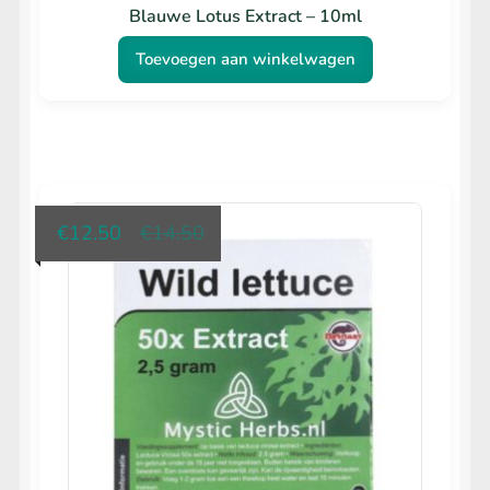
Blauwe Lotus Extract – 10ml
Toevoegen aan winkelwagen
uidige
orspronkelijke
€
12.50
€
14.50
prijs
prijs
is:
was:
€12.50.
€14.50.