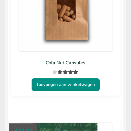
Cola Nut Capsules
Gewaarde
Toevoegen aan winkelwagen
erd
4.00
uit 5
€
12.50