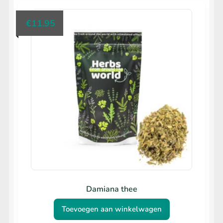
populariteit
€
11.95
Damiana thee
Toevoegen aan winkelwagen