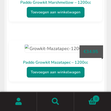
Paddo Growkit Marshmellow – 1200cc
Toevoegen aan winkelwagen
€
34.95
Paddo Growkit Mazatapec – 1200cc
Toevoegen aan winkelwagen
0
Zoeken
Zoeken