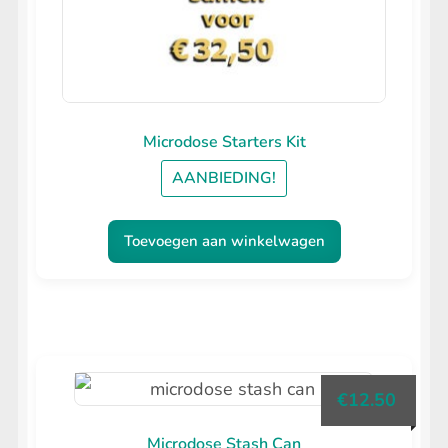
op
de
productpagina
Microdose Starters Kit
AANBIEDING!
Toevoegen aan winkelwagen
€
12.50
Microdose Stash Can