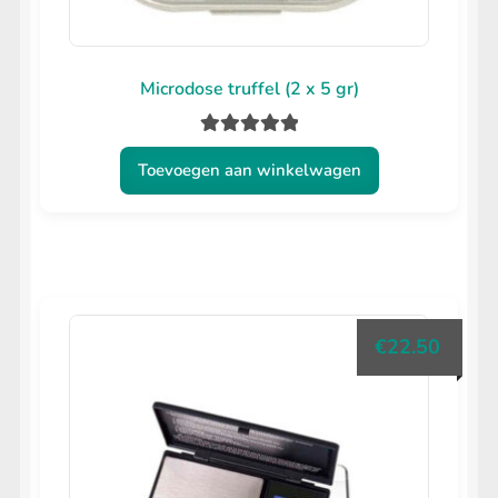
Microdose truffel (2 x 5 gr)
Gewaardeerd
Toevoegen aan winkelwagen
5.00
uit 5
€
22.50