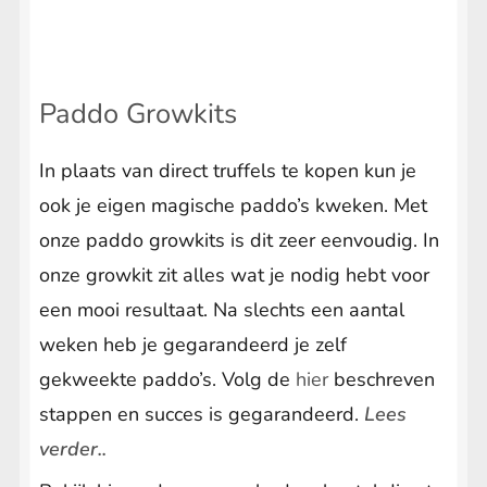
heeft
op
meerdere
de
variaties.
productpagina
Paddo Growkits
Deze
optie
In plaats van direct truffels te kopen kun je
kan
ook je eigen magische paddo’s kweken. Met
gekozen
onze paddo growkits is dit zeer eenvoudig. In
worden
onze growkit zit alles wat je nodig hebt voor
op
een mooi resultaat. Na slechts een aantal
de
weken heb je gegarandeerd je zelf
productpagina
gekweekte paddo’s. Volg de
hier
beschreven
stappen en succes is gegarandeerd.
Lees
verder..