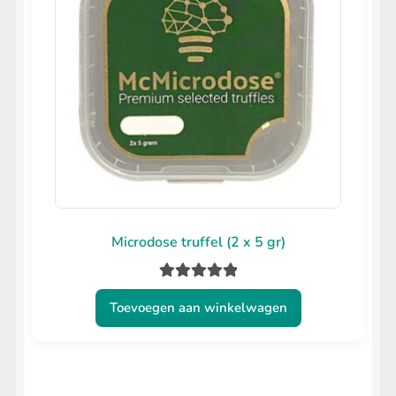
Microdose truffel (2 x 5 gr)
Gewaardeerd
Toevoegen aan winkelwagen
5.00
uit 5