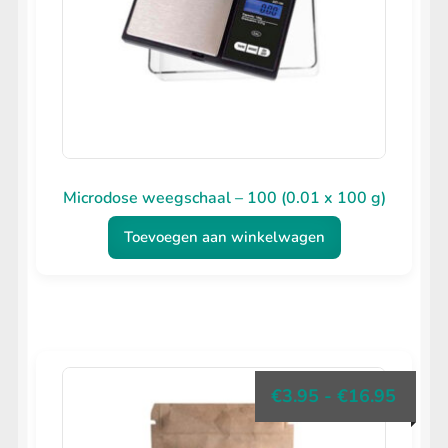
Microdose weegschaal – 100 (0.01 x 100 g)
Toevoegen aan winkelwagen
Prijsk
€
3.95
-
€
16.95
€3.95