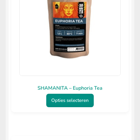
tot
€16.9
SHAMANITA – Euphoria Tea
Opties selecteren
Dit
product
heeft