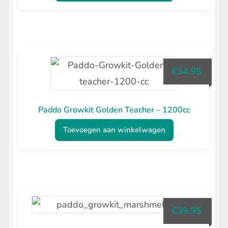
€
34.95
Paddo Growkit Golden Teacher – 1200cc
Toevoegen aan winkelwagen
€
39.95