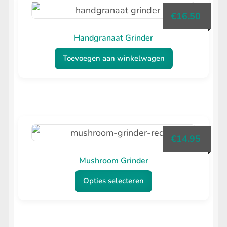
€
16.50
Handgranaat Grinder
Toevoegen aan winkelwagen
€
14.95
Mushroom Grinder
Opties selecteren
Dit
product