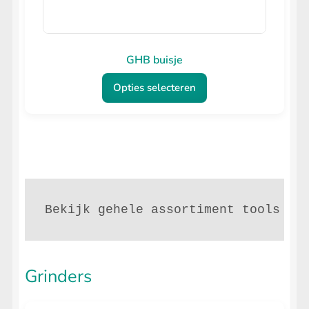
GHB buisje
Opties selecteren
Dit
product
heeft
meerdere
variaties.
Bekijk gehele assortiment tools
Deze
optie
kan
Grinders
gekozen