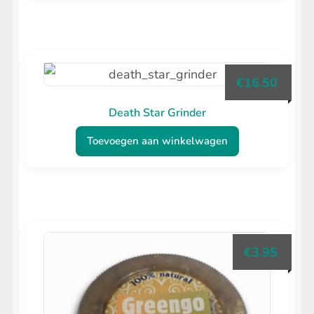
€
16.50
Death Star Grinder
Toevoegen aan winkelwagen
€
3.95