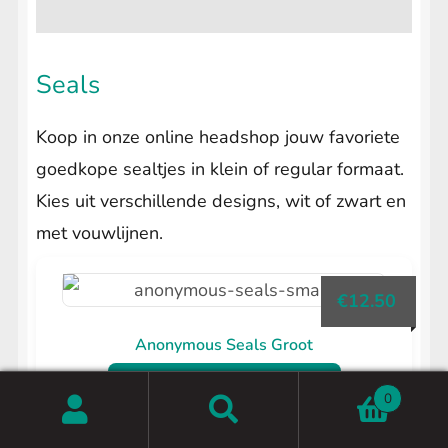
Seals
Koop in onze online headshop jouw favoriete
goedkope sealtjes in klein of regular formaat.
Kies uit verschillende designs, wit of zwart en
met vouwlijnen.
€
12.50
Anonymous Seals Groot
Toevoegen aan winkelwagen
0
Zoeken
Zoeken