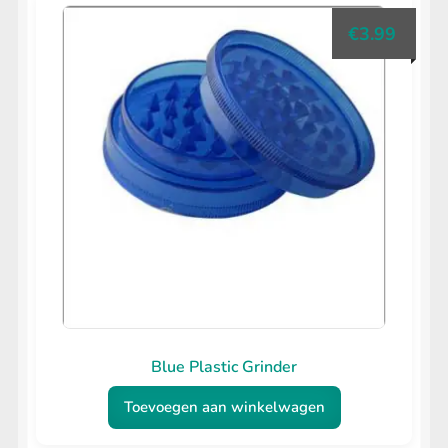
worden
€
3.99
op
de
productpagina
Blue Plastic Grinder
Toevoegen aan winkelwagen