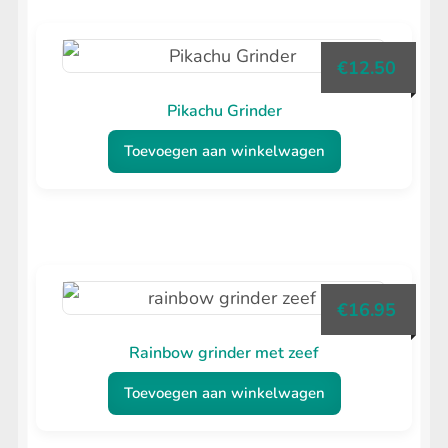
heeft
meerdere
€
12.50
variaties.
Deze
Pikachu Grinder
optie
Toevoegen aan winkelwagen
kan
gekozen
worden
op
de
€
16.95
productpagina
Rainbow grinder met zeef
Toevoegen aan winkelwagen