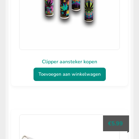
worden
op
de
productpagina
Clipper aansteker kopen
Toevoegen aan winkelwagen
€
5.99