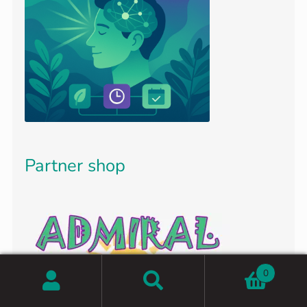
Partner shop
0
Zoeken
Zoeken