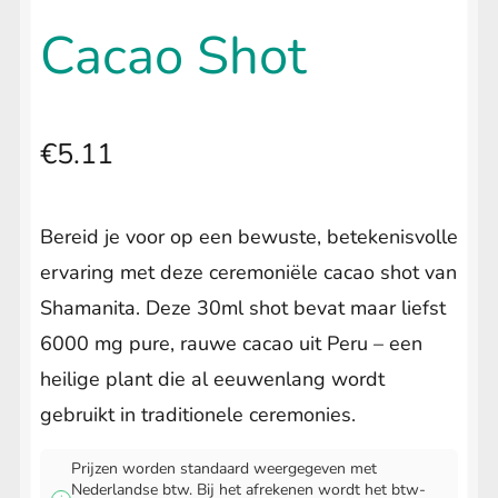
uitvouwen
🔍
Kuripe & Tepi
Cacao Shot
Sananga
Submenu
uitvouwen
Palo Santo
€
5.11
Smudge
Bereid je voor op een bewuste, betekenisvolle
Floral Waters
Submenu
ervaring met deze ceremoniële cacao shot van
uitvouwen
Guayusa extract
Shamanita. Deze 30ml shot bevat maar liefst
6000 mg pure, rauwe cacao uit Peru – een
Iboga Essence
heilige plant die al eeuwenlang wordt
Raw Cacao
Submenu
gebruikt in traditionele ceremonies.
uitvouwen
Cacao Shot
Prijzen worden standaard weergegeven met
Nederlandse btw. Bij het afrekenen wordt het btw-