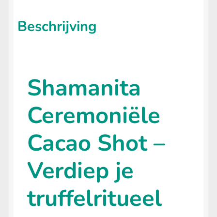
Beschrijving
Caapi Extract
Dragon’s Blood Olie
Pure Shilajit Resin
Shamanita
Shilafit 30 gram
Ceremoniële
HEADSHOP
Submenu
uitvouwen
Cacao Shot –
LIFESTYLE
Submenu
uitvouwen
Verdiep je
truffelritueel