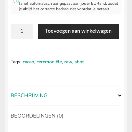
i
RAW Cacao Powder
tarief automatisch aangepast aan jouw EU-land, zodat
je altijd het correcte bedrag ziet voordat je betaalt.
Raw Cacao Paste Chunks
Cacao
Toevoegen aan winkelwagen
Raw Cacao Beans
Shot
Raw Cacao Paste -Peru
aantal
Full Spectrum Extract
Tags:
cacao
,
ceremoniële
,
raw
,
shot
Cacao & Blue Lotus Elixer
Peyote Flower Essence
BESCHRIJVING
Chilcuague
BEOORDELINGEN (0)
Black Maca
Copaiba Olie