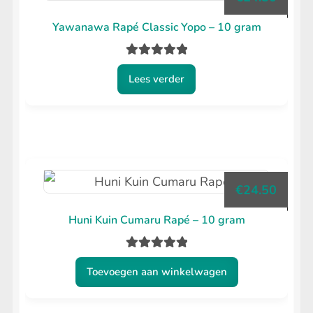
Yawanawa Rapé Classic Yopo – 10 gram
Gewaardeerd
Lees verder
5.00
uit 5
€
24.50
Huni Kuin Cumaru Rapé – 10 gram
Gewaardeerd
Toevoegen aan winkelwagen
5.00
uit 5