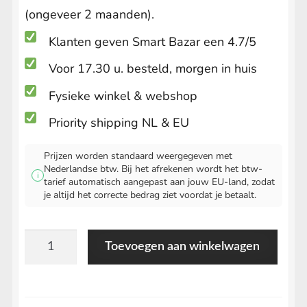
Iboga Essence
(ongeveer 2 maanden).
Klanten geven Smart Bazar een 4.7/5
Raw Cacao
Submenu
uitvouwen
Voor 17.30 u. besteld, morgen in huis
Peyote Flower Essence
Fysieke winkel & webshop
Chilcuague
Priority shipping NL & EU
Black Maca
Prijzen worden standaard weergegeven met
Nederlandse btw. Bij het afrekenen wordt het btw-
Copaiba Olie
i
tarief automatisch aangepast aan jouw EU-land, zodat
je altijd het correcte bedrag ziet voordat je betaalt.
Caapi Extract
Sananga
Dragon’s Blood Olie
Toevoegen aan winkelwagen
Druppels
Pure Shilajit Resin
-
Mild
Shilafit 30 gram