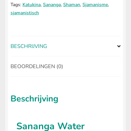
Tags:
Katukina
,
Sananga
,
Shaman
,
Sjamanisme
,
aantal
sjamanistisch
HEADSHOP
Submenu
uitvouwen
LIFESTYLE
Submenu
uitvouwen
BESCHRIJVING
BEOORDELINGEN (0)
Beschrijving
Sananga Water