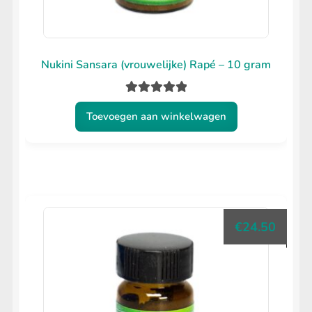
Nukini Sansara (vrouwelijke) Rapé – 10 gram
Gewaardeerd
Toevoegen aan winkelwagen
5.00
uit 5
€
24.50