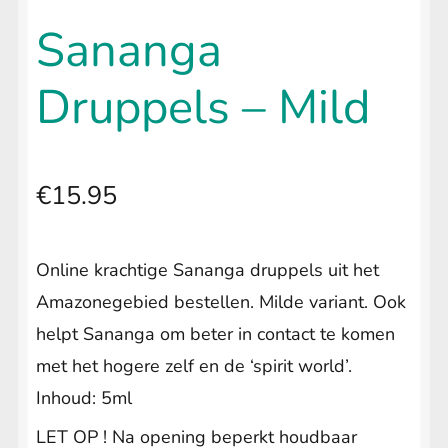
uitvouwen
🔍
Kuripe & Tepi
Sananga
Sananga
Submenu
Druppels – Mild
uitvouwen
Sananga Mild
Sananga Medium
€
15.95
Sananga Strong
Palo Santo
Online krachtige Sananga druppels uit het
Amazonegebied bestellen. Milde variant. Ook
Smudge
helpt Sananga om beter in contact te komen
Floral Waters
Submenu
met het hogere zelf en de ‘spirit world’.
uitvouwen
Inhoud: 5ml
Guayusa extract
LET OP ! Na opening beperkt houdbaar