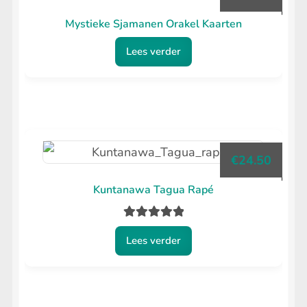
Mystieke Sjamanen Orakel Kaarten
Lees verder
€
24.50
Kuntanawa Tagua Rapé
Gewaardeerd
Lees verder
5.00
uit 5