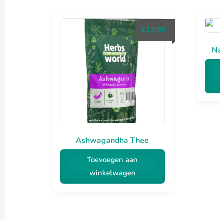
€
12.95
Na
Ashwagandha Thee
Toevoegen aan
winkelwagen