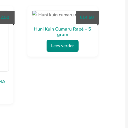
12.50
€
14.50
Huni Kuin Cumaru Rapé – 5
gram
Lees verder
DMA