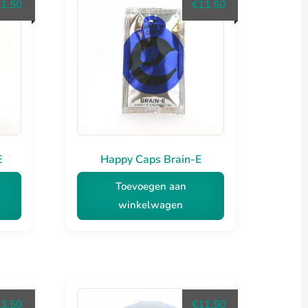
11.50
€
11.50
E
Happy Caps Brain-E
Toevoegen aan
winkelwagen
23.50
€
11.50