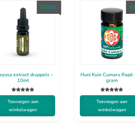
variaties.
€
29.95
€
Deze
optie
kan
gekozen
worden
op
de
productpa
yusa extract druppels –
Huni Kuin Cumaru Rapé 
10ml
gram
Gewaardeerd
Gewaardeerd
Toevoegen aan
Toevoegen aan
5.00
uit 5
5.00
uit 5
winkelwagen
winkelwagen