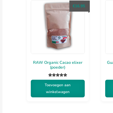
€
16.95
RAW Organic Cacao elixer
Gua
(poeder)
Gewaardeerd
Toevoegen aan
5.00
uit 5
winkelwagen