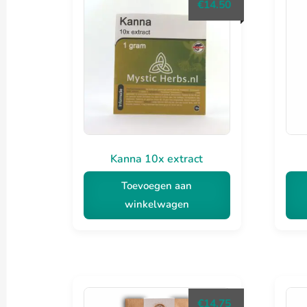
€
14.50
Kanna 10x extract
Toevoegen aan
winkelwagen
€
14.75