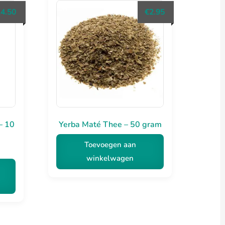
24.50
€
2.95
gina
– 10
Yerba Maté Thee – 50 gram
Toevoegen aan
winkelwagen