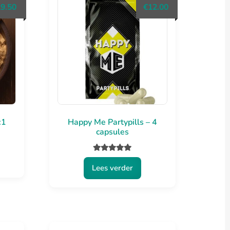
Prijsklasse:
29.50
€
12.00
€19.50
tot
€29.50
:1
Happy Me Partypills – 4
capsules
Gewaardeerd
Lees verder
5.00
uit 5