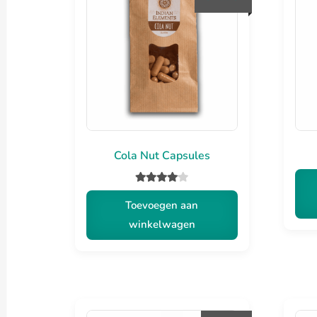
Cola Nut Capsules
Gewaarde
Toevoegen aan
erd
4.00
winkelwagen
uit 5