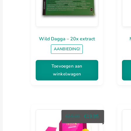
Wild Dagga – 20x extract
AANBIEDING!
Toevoegen aan
winkelwagen
Oorspronkelijke
Huidige
€
25.00
€
19.95
prijs
prijs