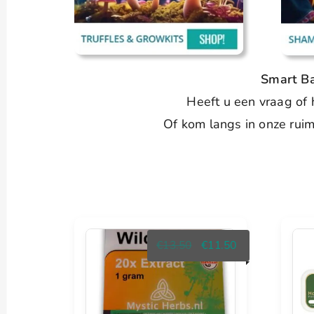
Smart Ba
Heeft u een vraag of 
Of kom langs in onze ruim
Oorspronkelijke
Huidige
€
13.50
€
11.50
prijs
prijs
was:
is:
€13.50.
€11.50.