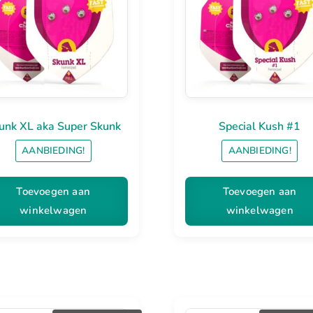
was:
is:
was
€25.00.
€19.95.
€25
unk XL aka Super Skunk
Special Kush #1
AANBIEDING!
AANBIEDING!
Toevoegen aan
Toevoegen aan
winkelwagen
winkelwagen