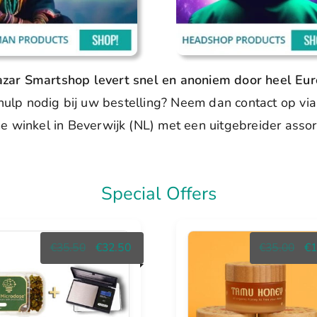
zar Smartshop levert snel en anoniem door heel Eur
hulp nodig bij uw bestelling? Neem dan contact op via 
e winkel in Beverwijk (NL) met een uitgebreider asso
Special Offers
Oorspronkelijke
Huidige
Oor
€
35.50
€
32.50
€
35.00
€
1
prijs
prijs
prij
was:
is:
was
€35.50.
€32.50.
€35