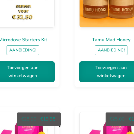
Microdose Starters Kit
Tamu Mad Honey
AANBIEDING!
AANBIEDING!
Toevoegen aan
Toevoegen aan
winkelwagen
winkelwagen
Oorspronkelijke
Huidige
Oor
€
25.00
€
19.95
€
25.00
€
1
prijs
prijs
prij