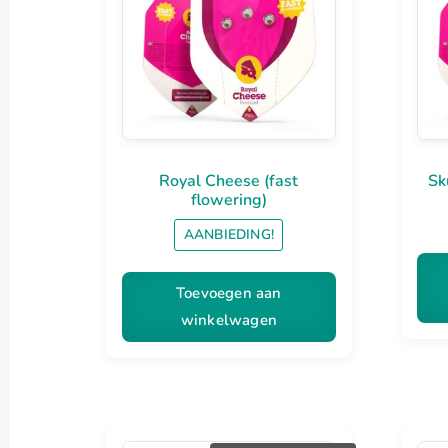
was:
is:
€25.00.
€19.95.
Royal Cheese (fast
Sk
flowering)
AANBIEDING!
Toevoegen aan
winkelwagen