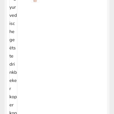
Leather Journal
Window Hangers
Hele Geodes
Stickers
Nag Champa Zeep
Weed Lolly
Submenu
uitvouwen