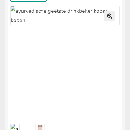
uitvouwen
LIFESTYLE
Submenu
uitvouwen
Health & Detox
🔍
Moonshine Yoga Geurstokjes
Wierook & Smudge
Floral Waters
Submenu
uitvouwen
Orakel & Inzichtkaarten
Koperen Armbanden
Koperen Drinkbeker – Getrommeld
Koperen Drinkbeker – Etched