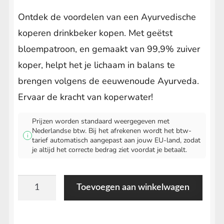
prijs
prijs
Ontdek de voordelen van een Ayurvedische
was:
is:
koperen drinkbeker kopen. Met geëtst
€14.95.
€13.95.
bloempatroon, en gemaakt van 99,9% zuiver
koper, helpt het je lichaam in balans te
brengen volgens de eeuwenoude Ayurveda.
Ervaar de kracht van koperwater!
Prijzen worden standaard weergegeven met
Nederlandse btw. Bij het afrekenen wordt het btw-
i
tarief automatisch aangepast aan jouw EU-land, zodat
je altijd het correcte bedrag ziet voordat je betaalt.
Ayurvedische
Toevoegen aan winkelwagen
Koperen
Drinkbeker