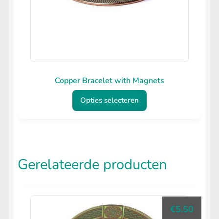
Copper Bracelet with Magnets
Opties selecteren
Dit
product
heeft
Gerelateerde producten
meerdere
variaties.
Deze
€
5.50
optie