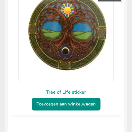
kan
gekozen
worden
op
de
productpagina
Tree of Life sticker
Toevoegen aan winkelwagen