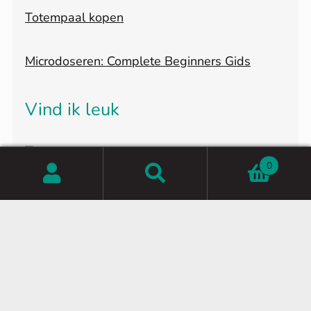
Totempaal kopen
Microdoseren: Complete Beginners Gids
Vind ik leuk
0
Zoeken
Zoeken
naar:
Partner shop