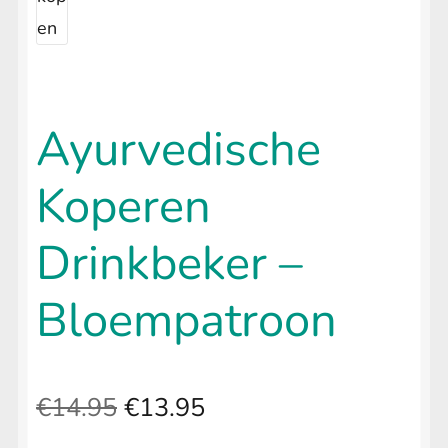
Ayurvedische
Koperen
Drinkbeker –
Bloempatroon
Oorspronkelijke
Huidige
€
14.95
€
13.95