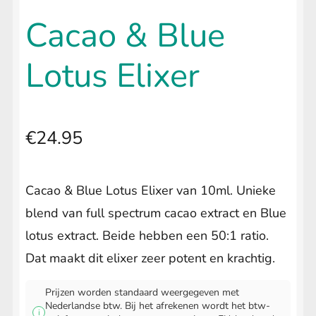
uitvouwen
🔍
Kuripe & Tepi
Cacao & Blue
Sananga
Submenu
Lotus Elixer
uitvouwen
Palo Santo
Smudge
€
24.95
Floral Waters
Submenu
uitvouwen
Guayusa extract
Cacao & Blue Lotus Elixer van 10ml. Unieke
blend van full spectrum cacao extract en Blue
Iboga Essence
lotus extract. Beide hebben een 50:1 ratio.
Raw Cacao
Submenu
Dat maakt dit elixer zeer potent en krachtig.
uitvouwen
Cacao Shot
Prijzen worden standaard weergegeven met
Nederlandse btw. Bij het afrekenen wordt het btw-
i