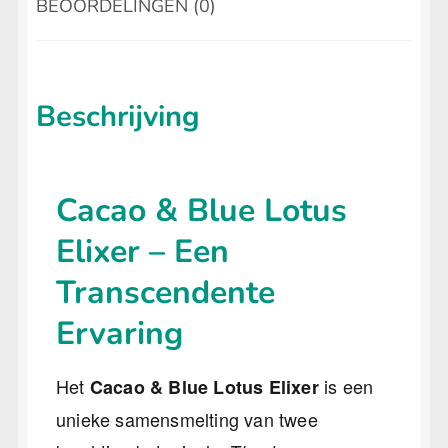
BEOORDELINGEN (0)
Caapi Extract
Dragon’s Blood Olie
Beschrijving
Pure Shilajit Resin
Shilafit 30 gram
Cacao & Blue Lotus
HEADSHOP
Submenu
Elixer – Een
uitvouwen
Transcendente
LIFESTYLE
Submenu
uitvouwen
Ervaring
Het
is een
Cacao & Blue Lotus Elixer
unieke samensmelting van twee