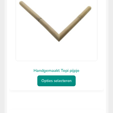
Handgemaakt Tepi pijpje
Opties selecteren
Dit
product
heeft