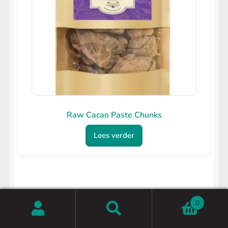
Raw Cacao Paste Chunks
Lees verder
0
€
9.95
Zoeken
Zoeken