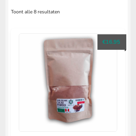
Gesorteerd
Toont alle 8 resultaten
op
populariteit
€
16.95