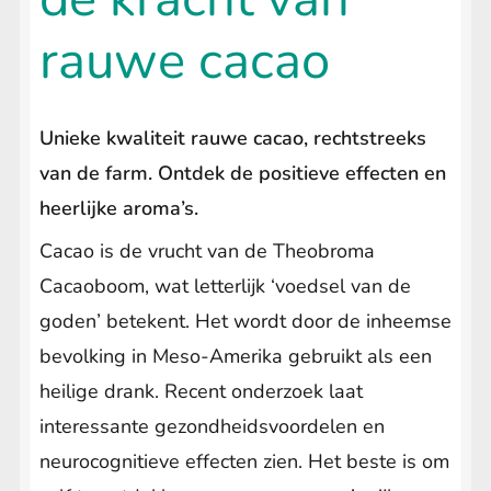
uitvouwen
Kuripe & Tepi
rauwe cacao
Sananga
Submenu
uitvouwen
Palo Santo
Unieke kwaliteit rauwe cacao, rechtstreeks
van de farm. Ontdek de positieve effecten en
Smudge
heerlijke aroma’s.
Floral Waters
Submenu
Cacao is de vrucht van de Theobroma
uitvouwen
Cacaoboom, wat letterlijk ‘voedsel van de
Guayusa extract
goden’ betekent. Het wordt door de inheemse
Iboga Essence
bevolking in Meso-Amerika gebruikt als een
heilige drank. Recent onderzoek laat
Raw Cacao
Submenu
interessante gezondheidsvoordelen en
uitvouwen
Peyote Flower Essence
neurocognitieve effecten zien. Het beste is om