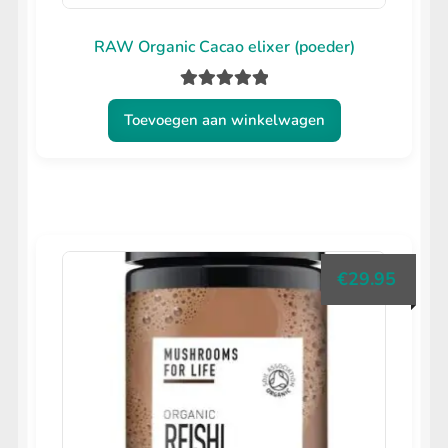
RAW Organic Cacao elixer (poeder)
Gewaardeerd
Toevoegen aan winkelwagen
5.00
uit 5
€
29.95