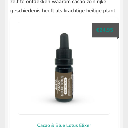
zelf te ontdekken waarom cacao zo’n rijke
Chilcuague
geschiedenis heeft als krachtige heilige plant.
Black Maca
€
24.95
Copaiba Olie
Caapi Extract
Dragon’s Blood Olie
Pure Shilajit Resin
Shilafit 30 gram
HEADSHOP
Submenu
uitvouwen
LIFESTYLE
Submenu
uitvouwen
Cacao & Blue Lotus Elixer