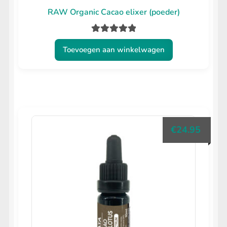
RAW Organic Cacao elixer (poeder)
Gewaardeerd
Toevoegen aan winkelwagen
5.00
uit 5
€
24.95