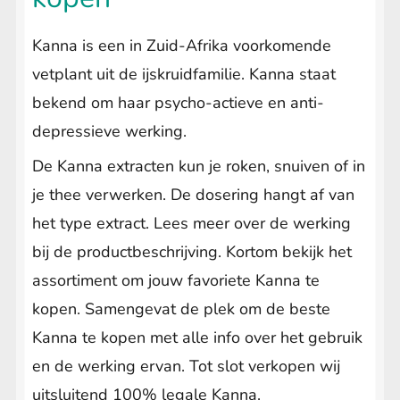
Wietzaden
Submenu
Kanna is een in Zuid-Afrika voorkomende
uitvouwen
Energizers
vetplant uit de ijskruidfamilie. Kanna staat
bekend om haar psycho-actieve en anti-
Relaxation
depressieve werking.
Lust & Libido
De Kanna extracten kun je roken, snuiven of in
je thee verwerken. De dosering hangt af van
DNX-Party Caps
het type extract. Lees meer over de werking
Happy Caps
bij de productbeschrijving. Kortom bekijk het
assortiment om jouw favoriete Kanna te
CBD
kopen. Samengevat de plek om de beste
Kanna
Kanna te kopen met alle info over het gebruik
en de werking ervan. Tot slot verkopen wij
Droomkruiden
uitsluitend 100% legale Kanna.