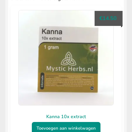
Herbal Spliff Mix
Cannabis Sativa Mix
€
14.50
Detox & Supplements
SHROOMSHOP
Submenu
uitvouwen
SHAMANSHOP
Submenu
uitvouwen
HEADSHOP
Submenu
uitvouwen
LIFESTYLE
Submenu
uitvouwen
Kanna 10x extract
Toevoegen aan winkelwagen