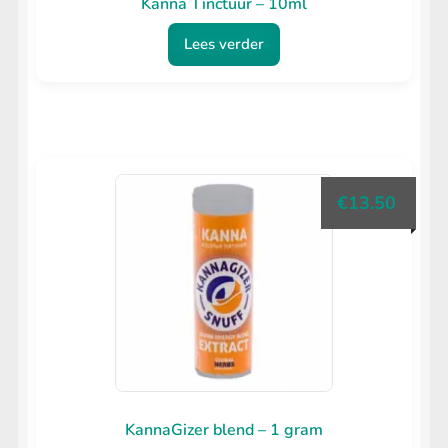
Kanna Tinctuur – 10ml
Lees verder
€
13.50
KannaGizer blend – 1 gram