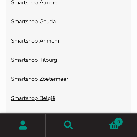
Smartshop Almere
Smartshop Gouda
Smartshop Arnhem
Smartshop Tilburg
Smartshop Zoetermeer
Smartshop België
Smartshop Noord-Holland
0
Zoeken
Zoeken
Смартшоп Smart Bazar