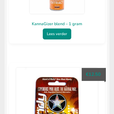
KannaGizer blend – 1 gram
Lees verder
€
12.50