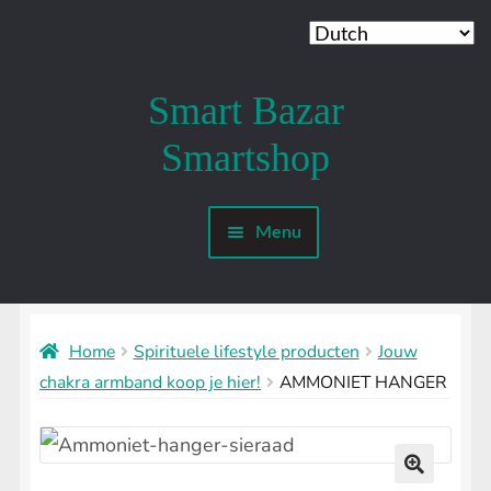
Smart Bazar
Ga
Ga
door
naar
Smartshop
naar
de
navigatie
inhoud
Menu
Mijn account
SMARTSHOP
Submenu
uitvouwen
Home
Spirituele lifestyle producten
Jouw
SHROOMSHOP
Submenu
chakra armband koop je hier!
AMMONIET HANGER
uitvouwen
SHAMANSHOP
Submenu
uitvouwen
HEADSHOP
Submenu