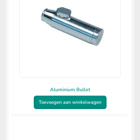
optie
kan
gekozen
worden
op
de
productpagina
Aluminium Bullet
Toevoegen aan winkelwagen