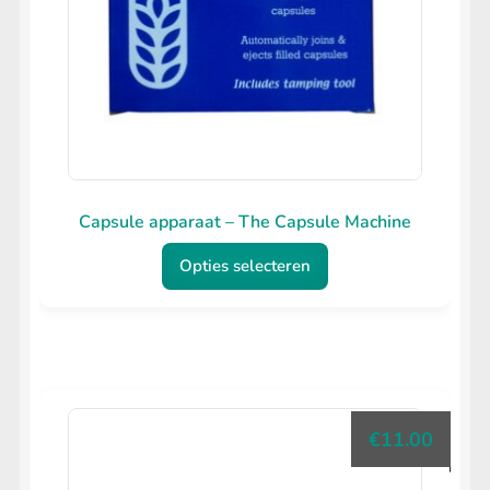
Capsule apparaat – The Capsule Machine
Opties selecteren
Dit
product
heeft
meerdere
€
11.00
variaties.
Deze