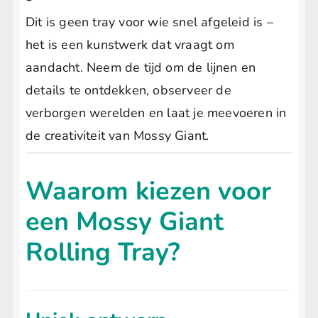
i
Dit is geen tray voor wie snel afgeleid is –
het is een kunstwerk dat vraagt om
n
aandacht. Neem de tijd om de lijnen en
g
details te ontdekken, observeer de
verborgen werelden en laat je meevoeren in
T
de creativiteit van Mossy Giant.
r
Waarom kiezen voor
a
een Mossy Giant
Rolling Tray?
y
–