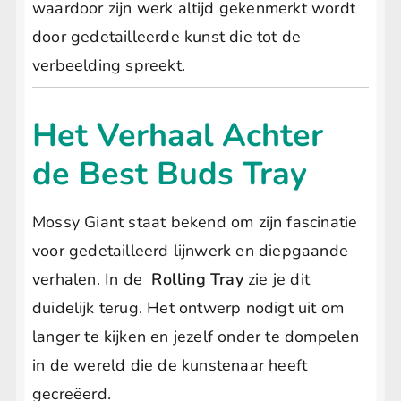
B
waardoor zijn werk altijd gekenmerkt wordt
door gedetailleerde kunst die tot de
u
verbeelding spreekt.
d
Het Verhaal Achter
s
de Best Buds Tray
R
Mossy Giant staat bekend om zijn fascinatie
voor gedetailleerd lijnwerk en diepgaande
o
verhalen. In de
Rolling Tray
zie je dit
l
duidelijk terug. Het ontwerp nodigt uit om
langer te kijken en jezelf onder te dompelen
l
in de wereld die de kunstenaar heeft
gecreëerd.