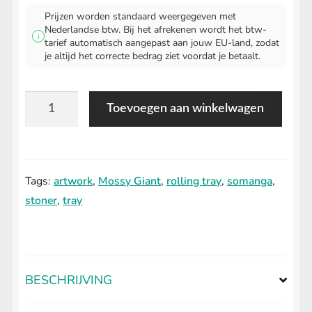
Prijzen worden standaard weergegeven met
Nederlandse btw. Bij het afrekenen wordt het btw-
i
tarief automatisch aangepast aan jouw EU-land, zodat
je altijd het correcte bedrag ziet voordat je betaalt.
Best
Toevoegen aan winkelwagen
Buds
Rolling
Tray
Tags:
artwork
,
Mossy Giant
,
rolling tray
,
somanga
,
-
stoner
,
tray
18L
aantal
BESCHRIJVING