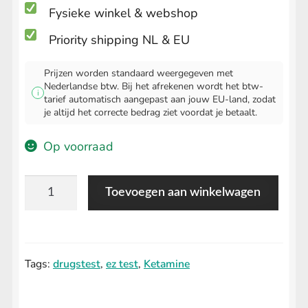
Fysieke winkel & webshop
Priority shipping NL & EU
Prijzen worden standaard weergegeven met
Nederlandse btw. Bij het afrekenen wordt het btw-
i
tarief automatisch aangepast aan jouw EU-land, zodat
je altijd het correcte bedrag ziet voordat je betaalt.
Op voorraad
EZ
Toevoegen aan winkelwagen
test
Ketamine
aantal
Tags:
drugstest
,
ez test
,
Ketamine