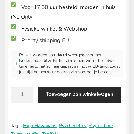
Voor 17.30 uur besteld, morgen in huis
(NL Only)
Fysieke winkel & Webshop
Priority shipping EU
Prijzen worden standaard weergegeven met
Nederlandse btw. Bij het afrekenen wordt het btw-
i
tarief automatisch aangepast aan jouw EU-land, zodat
je altijd het correcte bedrag ziet voordat je betaalt.
High
Toevoegen aan winkelwagen
Hawaiians
Truffel
(25
Tags:
High Hawaiians
,
Psychedelics
,
Psylocibine
,
gram)