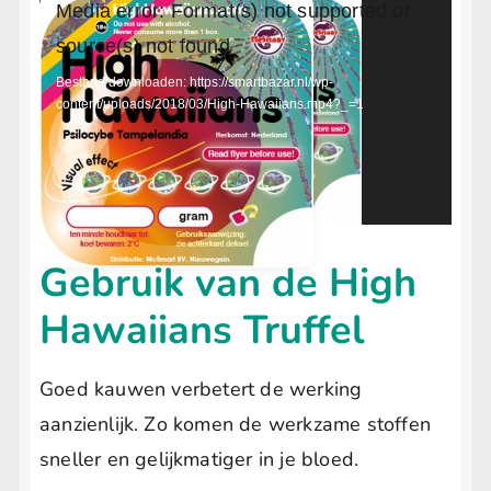
Videospeler
Media error: Format(s) not supported or
source(s) not found
Bestand downloaden: https://smartbazar.nl/wp-
content/uploads/2018/03/High-Hawaiians.mp4?_=1
Gebruik van de High
Hawaiians Truffel
Goed kauwen verbetert de werking
aanzienlijk. Zo komen de werkzame stoffen
sneller en gelijkmatiger in je bloed.