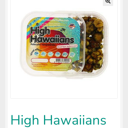
uitvouwen
LIFESTYLE
Submenu
🔍
uitvouwen
High Hawaiians