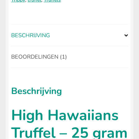
Trippy
,
truffel
,
Truffels
aantal
BESCHRIJVING
BEOORDELINGEN (1)
Beschrijving
High Hawaiians
Truffel – 25 gram