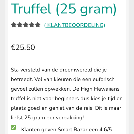
Truffel (25 gram)
(
KLANTBEOORDELING)
GEWAARD
1
EERD
5.00
€
25.50
OP 5
GEBASEER
D OP
Sta versteld van de droomwereld die je
KLANTBEO
betreedt. Vol van kleuren die een euforisch
ORDELING
gevoel zullen opwekken. De High Hawaiians
truffel is niet voor beginners dus kies je tijd en
plaats goed en geniet van de reis! Dit is maar
liefst 25 gram per verpakking!
Klanten geven Smart Bazar een 4.6/5