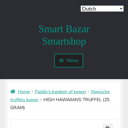
Smart Bazar
Ga
Ga
door
naar
Smartshop
naar
de
navigatie
inhoud
Menu
Mijn account
SMARTSHOP
Submenu
uitvouwen
Home
Paddo's kweken of kopen
Magische
SHROOMSHOP
Submenu
truffels kopen
HIGH HAWAIIANS TRUFFEL (25
uitvouwen
GRAM)
SHAMANSHOP
Submenu
uitvouwen
HEADSHOP
Submenu