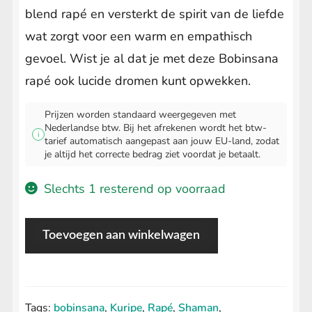
blend rapé en versterkt de spirit van de liefde
wat zorgt voor een warm en empathisch
gevoel. Wist je al dat je met deze Bobinsana
rapé ook lucide dromen kunt opwekken.
Prijzen worden standaard weergegeven met
Nederlandse btw. Bij het afrekenen wordt het btw-
i
tarief automatisch aangepast aan jouw EU-land, zodat
je altijd het correcte bedrag ziet voordat je betaalt.
Slechts 1 resterend op voorraad
Rapé
Toevoegen aan winkelwagen
Bobinsana bestellen
-
5
Tags:
bobinsana
,
Kuripe
,
Rapé
,
Shaman
,