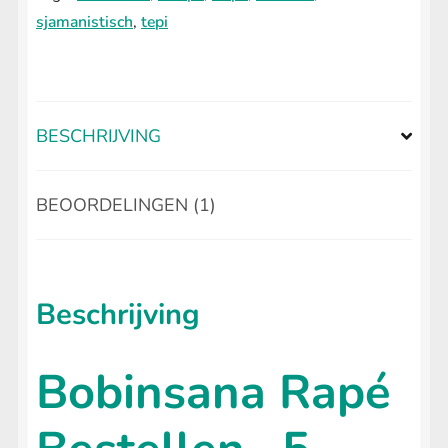
gram
sjamanistisch
,
tepi
aantal
BESCHRIJVING
BEOORDELINGEN (1)
Beschrijving
Bobinsana Rapé