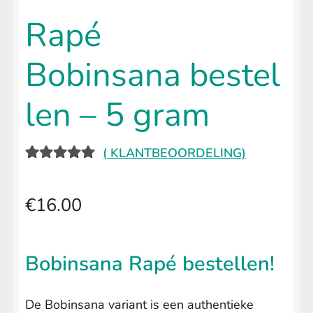
uitvouwen
🔍
LIFESTYLE
Submenu
Rapé
uitvouwen
Bobinsana bestel
len – 5 gram
(
KLANTBEOORDELING)
GEWAARD
1
EERD
5.00
€
16.00
OP 5
GEBASEER
D OP
Bobinsana Rapé bestellen!
KLANTBEO
ORDELING
De Bobinsana variant is een authentieke