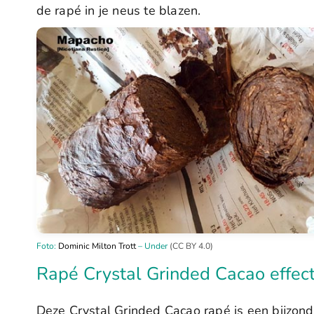
de rapé in je neus te blazen.
Foto:
Dominic Milton Trott
– Under
(CC BY 4.0)
Rapé Crystal Grinded Cacao effec
Deze Crystal Grinded Cacao rapé is een bijzond