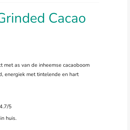
Grinded Cacao
kt met as van de inheemse cacaoboom
 energiek met tintelende en hart
4.7/5
n huis.