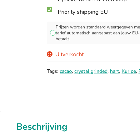
Priority shipping EU
Prijzen worden standaard weergegeven met
tarief automatisch aangepast aan jouw EU-lan
i
betaalt.
Uitverkocht
Tags:
cacao
,
crystal grinded
,
hart
,
Kuripe
,
Beschrijving