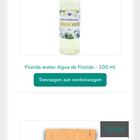
Florida water Agua de Florida – 100 ml
Toevoegen aan winkelwagen
€
20.28