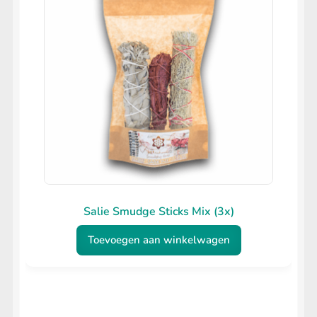
Salie Smudge Sticks Mix (3x)
Toevoegen aan winkelwagen