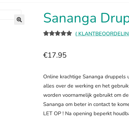
Sananga Drup
🔍
(
KLANTBEOORDELIN
GEWAARD
3
EERD
5.00
€
17.95
OP 5
GEBASEER
D OP
Online krachtige Sananga druppels 
KLANTBEO
alles over de werking en het gebru
ORDELING
worden voornamelijk gebruikt om de 
EN
Sananga om beter in contact te komen
LET OP ! Na opening beperkt houdb