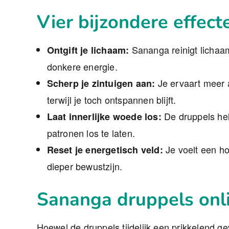
Vier bijzondere effec
Sananga reinigt lichaa
Ontgift je lichaam:
donkere energie.
Je ervaart meer a
Scherp je zintuigen aan:
terwijl je toch ontspannen blijft.
De druppels hel
Laat innerlijke woede los:
patronen los te laten.
Je voelt een ho
Reset je energetisch veld:
dieper bewustzijn.
Sananga druppels onli
Hoewel de druppels tijdelijk een prikkelend ge