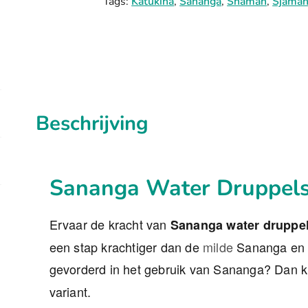
Tags:
Katukina
,
Sananga
,
Shaman
,
Sjama
aantal
Beschrijving
Sananga Water Druppel
Ervaar de kracht van
Sananga water druppe
een stap krachtiger dan de
milde
Sananga en b
gevorderd in het gebruik van Sananga? Dan k
variant.