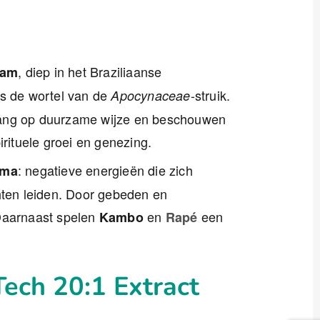
, diep in het Braziliaanse
tam
is de wortel van de
-struik.
Apocynaceae
lang op duurzame wijze en beschouwen
irituele groei en genezing.
: negatieve energieën die zich
ema
chten leiden. Door gebeden en
 Daarnaast spelen
en
een
Kambo
Rapé
ech 20:1 Extract