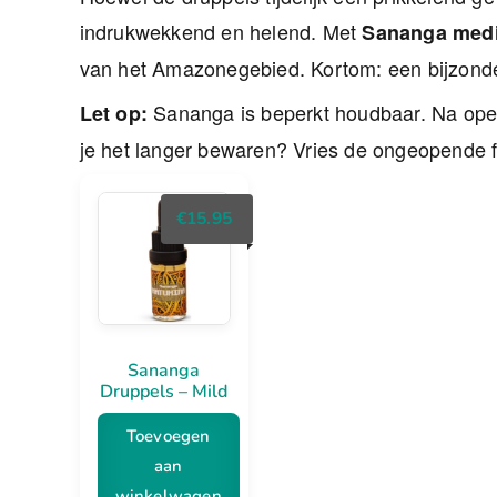
indrukwekkend en helend. Met
Sananga med
van het Amazonegebied. Kortom: een bijzonder
Sananga is beperkt houdbaar. Na openi
Let op:
je het langer bewaren? Vries de ongeopende f
€
15.95
Sananga
Druppels – Mild
Toevoegen
aan
winkelwagen