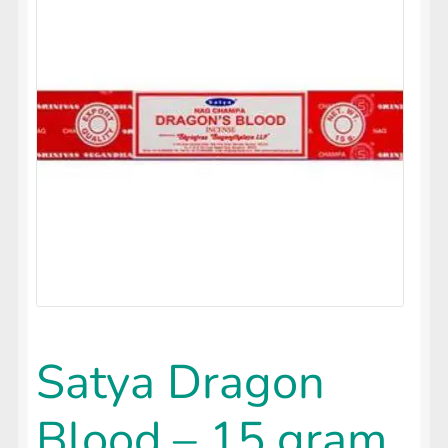
uitvouwen
🔍
LIFESTYLE
Submenu
uitvouwen
Satya Dragon
Blood – 15 gram