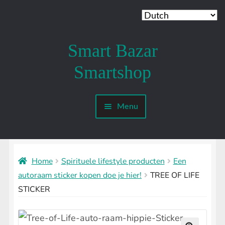
Smart Bazar
Ga
Ga
door
naar
Smartshop
naar
de
navigatie
inhoud
Menu
Mijn account
SMARTSHOP
Submenu
uitvouwen
Home
Spirituele lifestyle producten
Een
SHROOMSHOP
Submenu
autoraam sticker kopen doe je hier!
TREE OF LIFE
uitvouwen
STICKER
SHAMANSHOP
Submenu
uitvouwen
HEADSHOP
Submenu