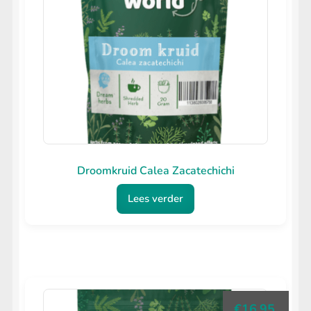
Droomkruid Calea Zacatechichi
Lees verder
€
16.95