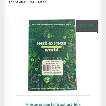
uitvouwen
Gesorteerd
Toont alle 5 resultaten
LIFESTYLE
Submenu
op
uitvouwen
populariteit
€
12.95
African dream herb extract-50x