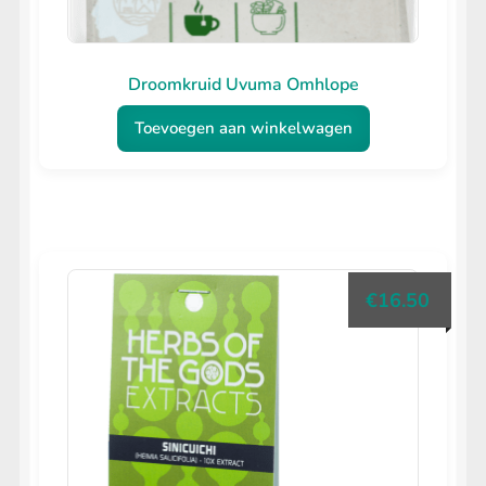
Droomkruid Uvuma Omhlope
Toevoegen aan winkelwagen
€
16.50