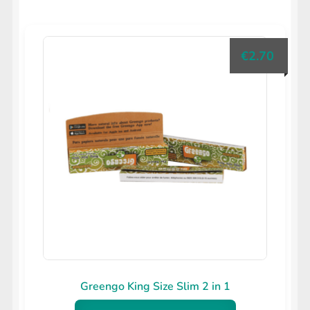
uitvouwen
op
LIFESTYLE
Submenu
populariteit
uitvouwen
€
2.70
Greengo King Size Slim 2 in 1