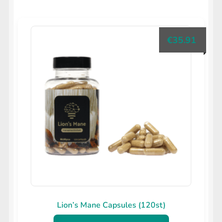
uitvouwen
op
LIFESTYLE
Submenu
populariteit
uitvouwen
€
35.91
Lion’s Mane Capsules (120st)