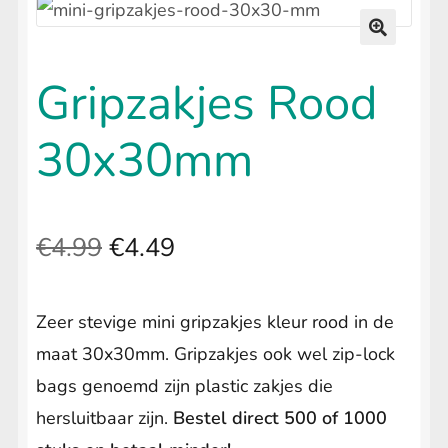
uitvouwen
LIFESTYLE
Submenu
uitvouwen
🔍
Gripzakjes Rood
30x30mm
Oorspronkelijke
Huidige
€
4.99
€
4.49
prijs
prijs
Zeer stevige mini gripzakjes kleur rood in de
was:
is:
maat 30x30mm. Gripzakjes ook wel zip-lock
€4.99.
€4.49.
bags genoemd zijn plastic zakjes die
hersluitbaar zijn.
Bestel direct 500 of 1000