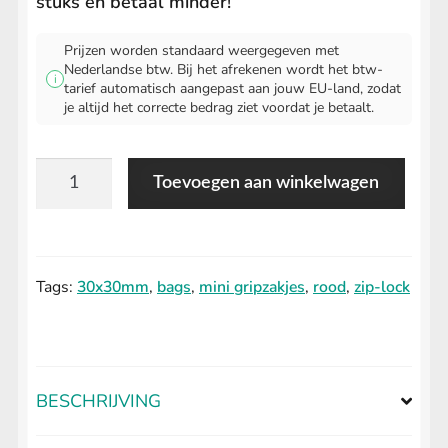
stuks en betaal minder!
Prijzen worden standaard weergegeven met
Nederlandse btw. Bij het afrekenen wordt het btw-
i
tarief automatisch aangepast aan jouw EU-land, zodat
je altijd het correcte bedrag ziet voordat je betaalt.
Gripzakjes
Toevoegen aan winkelwagen
Rood
30x30mm
aantal
Tags:
30x30mm
,
bags
,
mini gripzakjes
,
rood
,
zip-lock
BESCHRIJVING