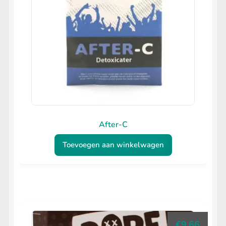
After-C
Toevoegen aan winkelwagen
€
9.66