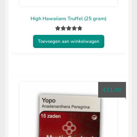
High Hawaiians Truffel (25 gram)
Gewaardeerd
Toevoegen aan winkelwagen
5.00
uit 5
€
11.30