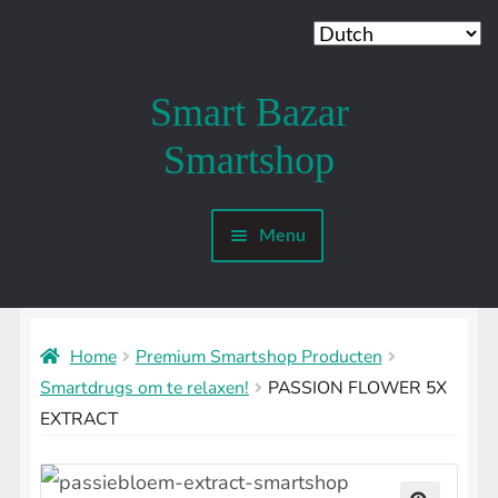
Smart Bazar
Ga
Ga
door
naar
Smartshop
naar
de
navigatie
inhoud
Menu
Mijn account
SMARTSHOP
Submenu
uitvouwen
Home
Premium Smartshop Producten
SHROOMSHOP
Submenu
Smartdrugs om te relaxen!
PASSION FLOWER 5X
uitvouwen
EXTRACT
SHAMANSHOP
Submenu
uitvouwen
HEADSHOP
Submenu