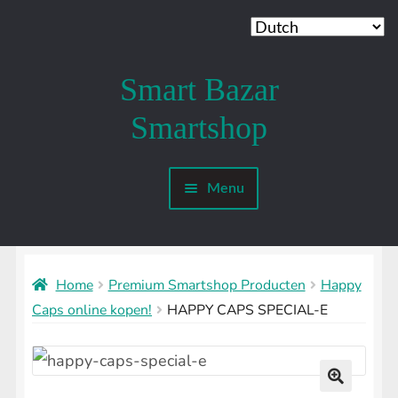
Smart Bazar
Ga
Ga
door
naar
Smartshop
naar
de
navigatie
inhoud
Menu
Mijn account
SMARTSHOP
Submenu
uitvouwen
Home
Premium Smartshop Producten
Happy
SHROOMSHOP
Submenu
Caps online kopen!
HAPPY CAPS SPECIAL-E
uitvouwen
SHAMANSHOP
Submenu
uitvouwen
HEADSHOP
Submenu