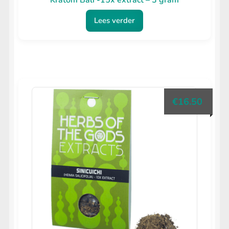
Kratom Bali -15x extract – 3 gram
Lees verder
€
16.50