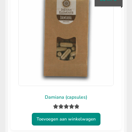
Damiana (capsules)
Gewaardeerd
Toevoegen aan winkelwagen
5.00
uit 5