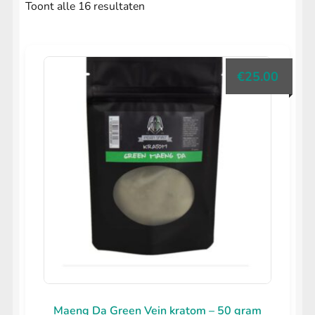
uitvouwen
Gesorteerd
Toont alle 16 resultaten
LIFESTYLE
Submenu
op
uitvouwen
populariteit
€
25.00
Maeng Da Green Vein kratom – 50 gram