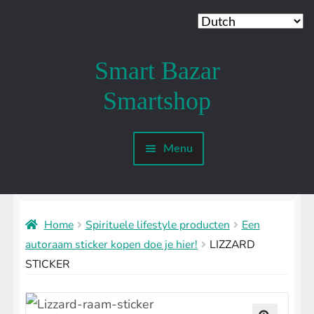
Smart Bazar
Ga
Ga
door
naar
Smartshop
naar
de
navigatie
inhoud
Menu
Mijn account
SMARTSHOP
Submenu
uitvouwen
Home
Spirituele lifestyle producten
Een
SHROOMSHOP
Submenu
autoraam sticker kopen doe je hier!
LIZZARD
uitvouwen
STICKER
SHAMANSHOP
Submenu
uitvouwen
HEADSHOP
Submenu