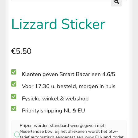
uitvouwen
LIFESTYLE
Submenu
🔍
uitvouwen
Lizzard Sticker
€
5.50
Klanten geven Smart Bazar een 4.6/5
Voor 17.30 u. besteld, morgen in huis
Fysieke winkel & webshop
Priority shipping NL & EU
Prijzen worden standaard weergegeven met
Nederlandse btw. Bij het afrekenen wordt het btw-
i
tarief automatisch aangepast aan jouw EU-land, zodat