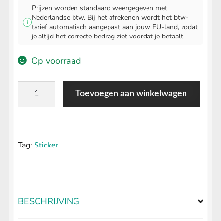
Prijzen worden standaard weergegeven met
Nederlandse btw. Bij het afrekenen wordt het btw-
i
tarief automatisch aangepast aan jouw EU-land, zodat
je altijd het correcte bedrag ziet voordat je betaalt.
Op voorraad
Magie
Toevoegen aan winkelwagen
van
Smaragd
Sticker
Tag:
Sticker
aantal
BESCHRIJVING