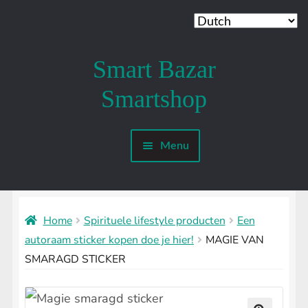
Smart Bazar
Ga
Ga
door
naar
Smartshop
naar
de
navigatie
inhoud
Menu
Mijn account
SMARTSHOP
Submenu
uitvouwen
Home
Spirituele lifestyle producten
Een
SHROOMSHOP
Submenu
autoraam sticker kopen doe je hier!
MAGIE VAN
uitvouwen
SMARAGD STICKER
SHAMANSHOP
Submenu
uitvouwen
HEADSHOP
Submenu