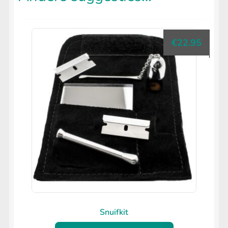
€
22.95
Snuifkit