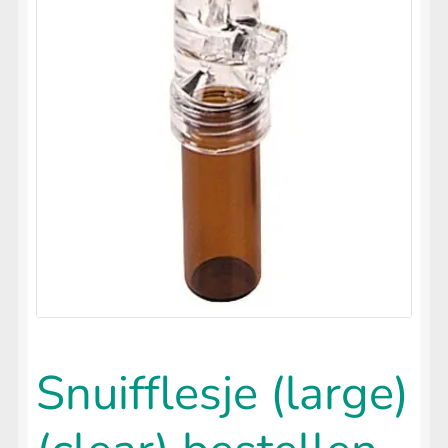
uitvouwen
🔍
LIFESTYLE
Submenu
uitvouwen
Snuifflesje (large)