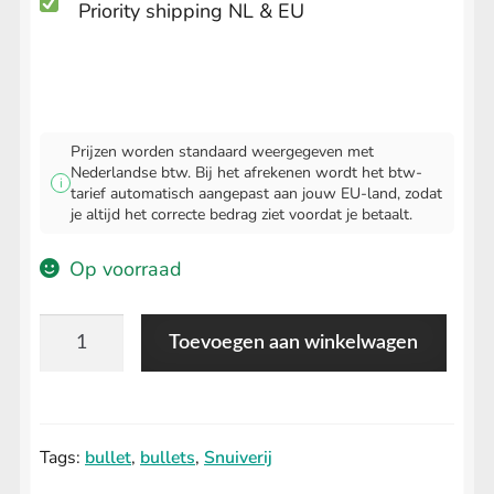
Priority shipping NL & EU
Prijzen worden standaard weergegeven met
Nederlandse btw. Bij het afrekenen wordt het btw-
i
tarief automatisch aangepast aan jouw EU-land, zodat
je altijd het correcte bedrag ziet voordat je betaalt.
Op voorraad
Snuifflesje
Toevoegen aan winkelwagen
(large)
(clear)
bestellen
Tags:
bullet
,
bullets
,
Snuiverij
aantal