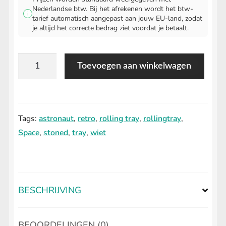
Nederlandse btw. Bij het afrekenen wordt het btw-
i
tarief automatisch aangepast aan jouw EU-land, zodat
je altijd het correcte bedrag ziet voordat je betaalt.
Stoned
Toevoegen aan winkelwagen
Astronaut
Rolling
Tray
Tags:
astronaut
,
retro
,
rolling tray
,
rollingtray
,
aantal
Space
,
stoned
,
tray
,
wiet
BESCHRIJVING
BEOORDELINGEN (0)