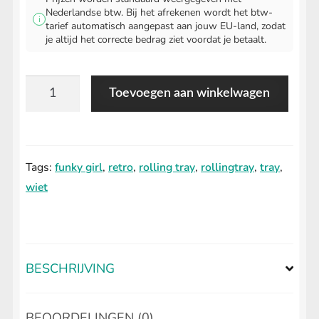
Nederlandse btw. Bij het afrekenen wordt het btw-
i
tarief automatisch aangepast aan jouw EU-land, zodat
je altijd het correcte bedrag ziet voordat je betaalt.
Funky
Toevoegen aan winkelwagen
Girl
Rolling
Tray
Tags:
funky girl
,
retro
,
rolling tray
,
rollingtray
,
tray
,
aantal
wiet
BESCHRIJVING
BEOORDELINGEN (0)