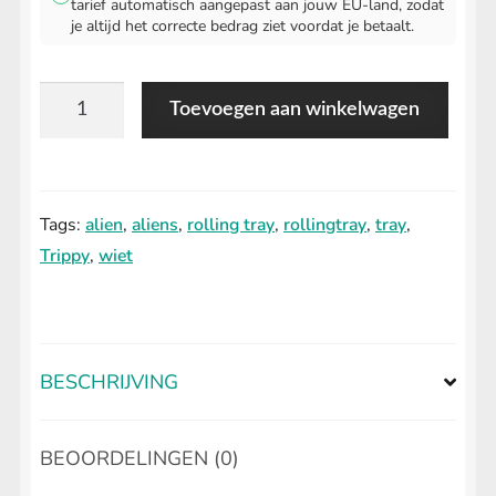
tarief automatisch aangepast aan jouw EU-land, zodat
je altijd het correcte bedrag ziet voordat je betaalt.
Trippy
Toevoegen aan winkelwagen
Alien
Rolling
Tray
Tags:
alien
,
aliens
,
rolling tray
,
rollingtray
,
tray
,
aantal
Trippy
,
wiet
BESCHRIJVING
BEOORDELINGEN (0)