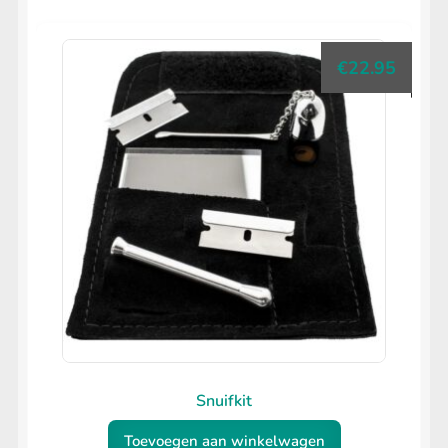
€
22.95
Snuifkit
Toevoegen aan winkelwagen