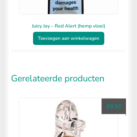
productpagina
Juicy Jay – Red Alert (hemp vloei)
Toevoegen aan winkelwagen
Gerelateerde producten
€
9.50