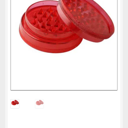
uitvouwen
🔍
LIFESTYLE
Submenu
uitvouwen