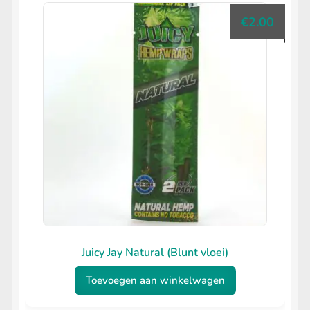
€
2.00
Juicy Jay Natural (Blunt vloei)
Toevoegen aan winkelwagen