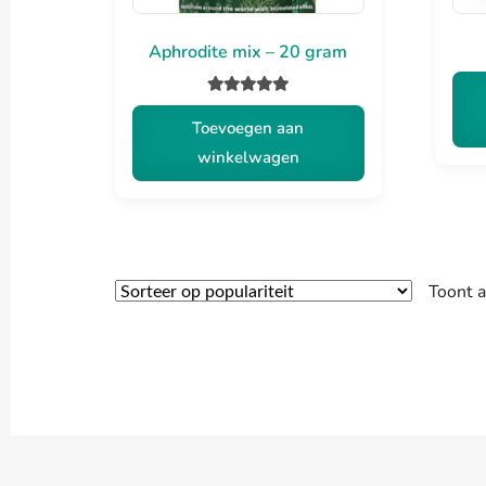
Aphrodite mix – 20 gram
Gewaardeerd
Toevoegen aan
5.00
uit 5
winkelwagen
Toont a