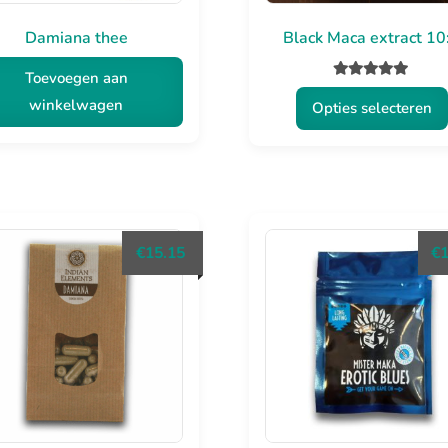
Damiana thee
Black Maca extract 10
Toevoegen aan
Gewaardeerd
winkelwagen
Opties selecteren
5.00
uit 5
Dit
product
heeft
meerdere
€
15.15
€
variaties.
Deze
optie
kan
gekozen
worden
op