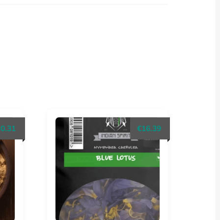
Prijsklasse:
30.31
€
16.39
€20.04
tot
€30.31