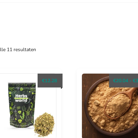
Gesorteerd
lle 11 resultaten
op
populariteit
€
12.28
€
20.04
-
€