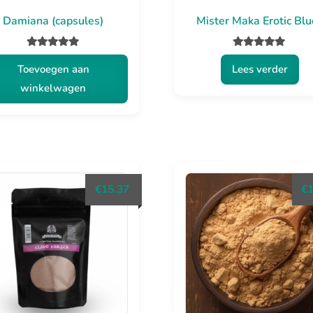
de
Damiana (capsules)
Mister Maka Erotic Blu
productpa
Gewaardeerd
Gewaardeerd
Toevoegen aan
Lees verder
5.00
uit 5
5.00
uit 5
winkelwagen
€
15.37
€