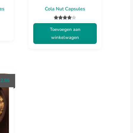
es
Cola Nut Capsules
gina
Gewaarde
Toevoegen aan
erd
4.00
winkelwagen
uit 5
12.85