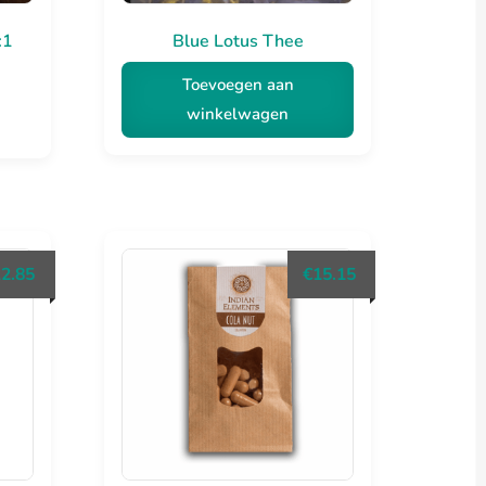
:1
Blue Lotus Thee
Toevoegen aan
winkelwagen
12.85
€
15.15