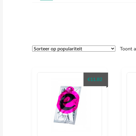
Toont a
€
11.82