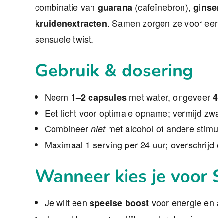
combinatie van
(cafeïnebron),
guarana
ginse
. Samen zorgen ze voor ee
kruidenextracten
sensuele twist.
Gebruik & dosering
Neem
met water, ongeveer
1–2 capsules
4
Eet licht voor optimale opname; vermijd zwa
Combineer
met alcohol of andere stimu
niet
Maximaal 1 serving per 24 uur; overschrijd
Wanneer kies je voor 
Je wilt een
voor energie en 
speelse boost