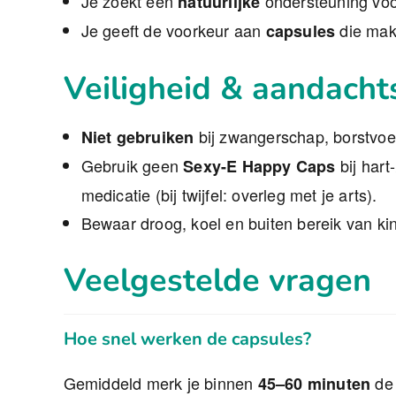
Je zoekt een
ondersteuning voo
natuurlijke
Je geeft de voorkeur aan
die makk
capsules
Veiligheid & aandach
bij zwangerschap, borstvoed
Niet gebruiken
Gebruik geen
bij hart
Sexy-E Happy Caps
medicatie (bij twijfel: overleg met je arts).
Bewaar droog, koel en buiten bereik van ki
Veelgestelde vragen
Hoe snel werken de capsules?
Gemiddeld merk je binnen
de 
45–60 minuten