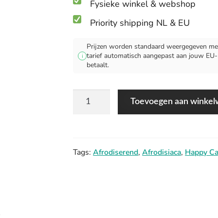
Fysieke winkel & webshop
Priority shipping NL & EU
Prijzen worden standaard weergegeven met
tarief automatisch aangepast aan jouw EU-lan
i
betaalt.
Happy
Toevoegen aan winke
Caps
Sex-
E
Tags:
Afrodiserend
,
Afrodisiaca
,
Happy C
aantal