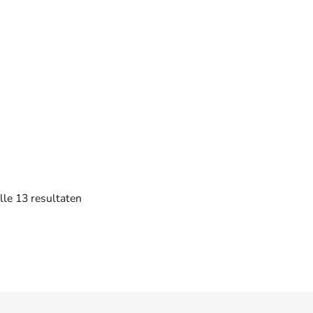
Gesorteerd
lle 13 resultaten
op
populariteit