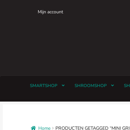
Mijn account
Ga
Ga
door
naar
naar
de
navigatie
inhoud
SMARTSHOP
SHROOMSHOP
S
Home
PRODUCTEN GETAGGED “MINI GRI