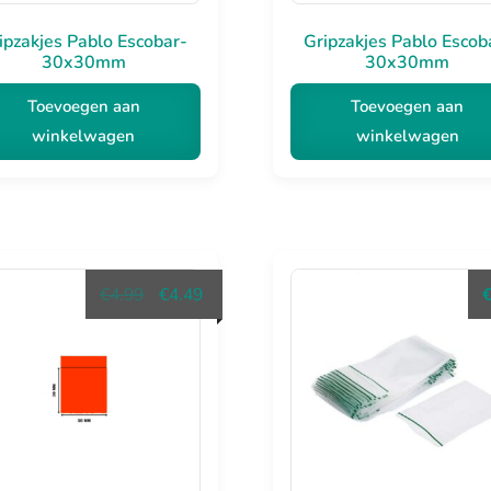
ipzakjes Pablo Escobar-
Gripzakjes Pablo Escob
30x30mm
30x30mm
Toevoegen aan
Toevoegen aan
winkelwagen
winkelwagen
Oorspronkelijke
Huidige
€
4.99
€
4.49
prijs
prijs
was:
is:
€4.99.
€4.49.