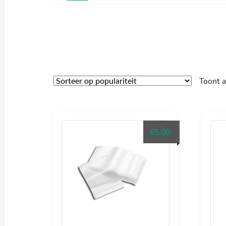
Toont a
€
5.00