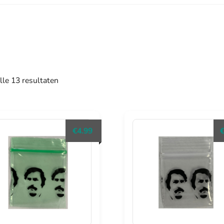
Gesorteerd
lle 13 resultaten
op
populariteit
€
4.99