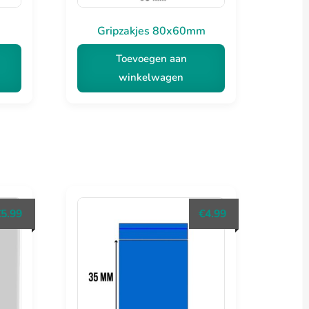
Gripzakjes 80x60mm
Toevoegen aan
winkelwagen
€
5.99
€
4.99