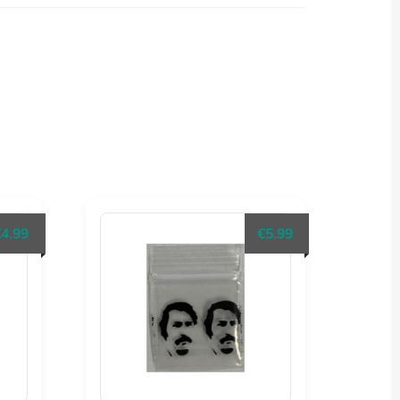
€
4.99
€
5.99