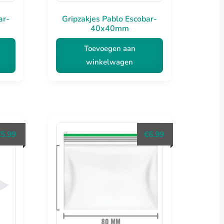
ar-
Gripzakjes Pablo Escobar-
40x40mm
Toevoegen aan
winkelwagen
€
5.99
€
6.99