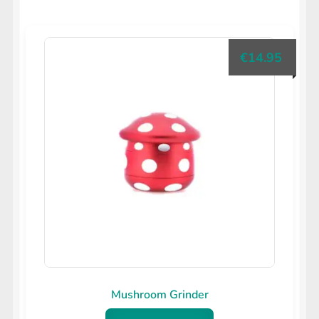
uitvouwen
op
LIFESTYLE
Submenu
populariteit
uitvouwen
€
14.95
Mushroom Grinder