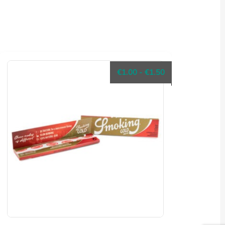
Prijsklasse:
€
1.00
-
€
1.50
€1.00
tot
€1.50