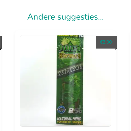
Andere suggesties…
€
2.00