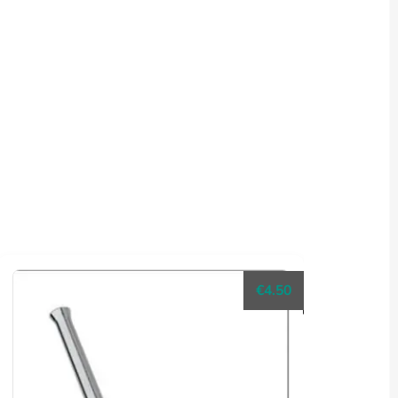
€
4.50