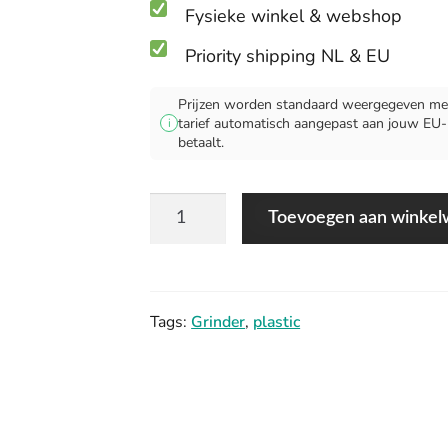
Fysieke winkel & webshop
Priority shipping NL & EU
Prijzen worden standaard weergegeven met
tarief automatisch aangepast aan jouw EU-lan
i
betaalt.
Blue
Toevoegen aan winke
Plastic
Grinder
aantal
Tags:
Grinder
,
plastic