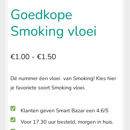
uitvouwen
🔍
LIFESTYLE
Submenu
Goedkope
uitvouwen
Smoking vloei
Prijsklasse:
€
1.00
-
€
1.50
€1.00
Dé nummer éen vloei van Smoking! Kies hier
tot
je favoriete soort Smoking vloei.
€1.50
Klanten geven Smart Bazar een 4.6/5
Voor 17.30 uur besteld, morgen in huis.