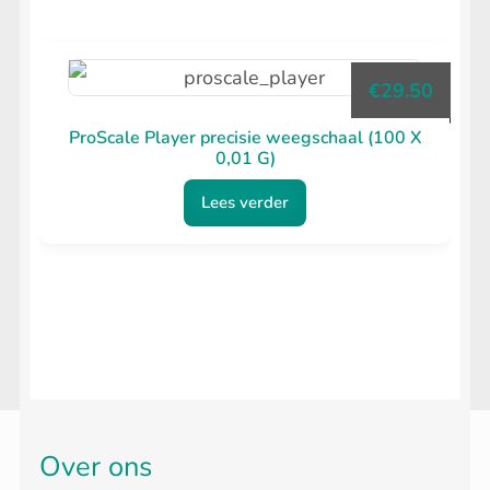
heeft
meerdere
€
29.50
variaties.
Deze
ProScale Player precisie weegschaal (100 X
0,01 G)
optie
kan
Lees verder
gekozen
worden
op
de
productpagina
Over ons