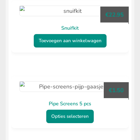
€
22.95
Snuifkit
Toevoegen aan winkelwagen
€
1.50
Pipe Screens 5 pcs
Opties selecteren
Dit
product