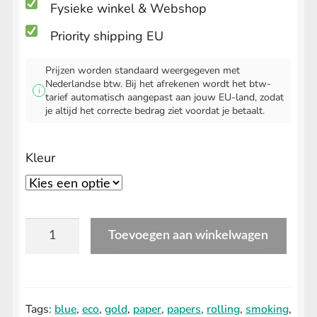
Fysieke winkel & Webshop
Priority shipping EU
Prijzen worden standaard weergegeven met
Nederlandse btw. Bij het afrekenen wordt het btw-
i
tarief automatisch aangepast aan jouw EU-land, zodat
je altijd het correcte bedrag ziet voordat je betaalt.
Kleur
Goedkope
Toevoegen aan winkelwagen
Smoking
vloei
aantal
Tags:
blue
,
eco
,
gold
,
paper
,
papers
,
rolling
,
smoking
,