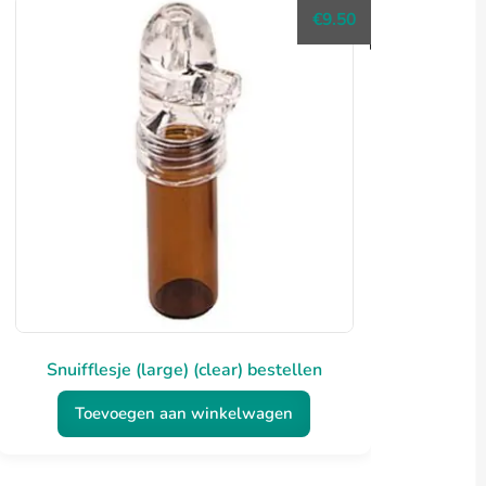
€
9.50
Snuifflesje (large) (clear) bestellen
Toevoegen aan winkelwagen