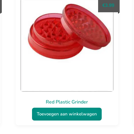
rijsklasse:
€
3.99
4.50
ot
7.50
Red Plastic Grinder
Toevoegen aan winkelwagen