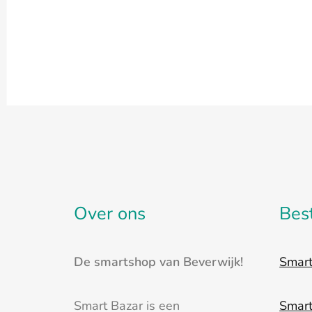
heeft
meerdere
variaties.
Deze
optie
kan
gekozen
worden
op
de
Over ons
Bes
productpagina
De smartshop van Beverwijk!
Smar
Smart Bazar is een
Smar