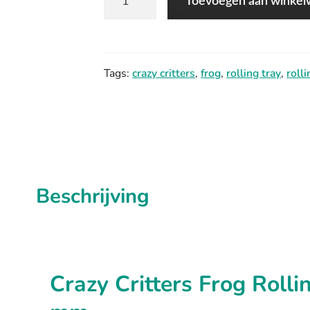
Toevoegen aan winke
Critters
–
Frog
Tags:
crazy critters
,
frog
,
rolling tray
,
roll
aantal
Beschrijving
Crazy Critters Frog Rolli