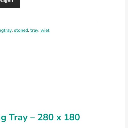
lwagen
ingtray
,
stoned
,
tray
,
wiet
ng Tray – 280 x 180