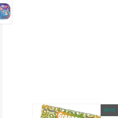
€
0.75