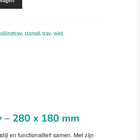
lwagen
rollingtray
,
stoned
,
tray
,
wiet
ay – 280 x 180 mm
tijl en functionaliteit samen. Met zijn