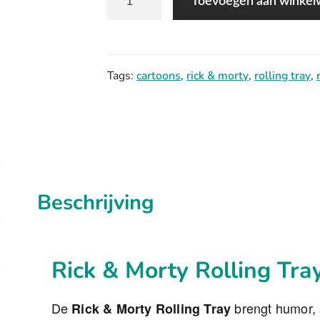
Toevoegen aan winke
&
Morty
Rolling
Tags:
cartoons
,
rick & morty
,
rolling tray
,
Tray
aantal
Beschrijving
Rick & Morty Rolling Tr
De
brengt humor, s
Rick & Morty Rolling Tray