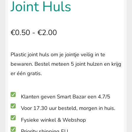
Joint Huls
uitvouwen
LIFESTYLE
Submenu
uitvouwen
Prijsklasse:
€
0.50
-
€
2.00
€0.50
Plastic joint huls om je jointje veilig in te
tot
bewaren. Bestel meteen 5 joint hulzen en krijg
€2.00
er één gratis.
Klanten geven Smart Bazar een 4.7/5
Voor 17.30 uur besteld, morgen in huis.
Fysieke winkel & Webshop
Priority shipping EU