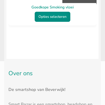
productpagina
€1.00
Goedkope Smoking vloei
tot
Opties selecteren
€1.50
Dit
product
heeft
meerdere
variaties.
Deze
optie
Over ons
kan
gekozen
De smartshop van Beverwijk!
worden
op
Smart Bazar is een smartshop, headshop en